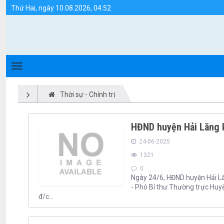
THỜI SỰ - CHÍNH TRỊ - Huyện Hải Lăng
Thứ Hai, ngày 10.08.2026, 04:52
Thời sự - Chính trị
HĐND huyện Hải Lăng k
24-06-2025
1321
0
Ngày 24/6, HĐND huyện Hải L
- Phó Bí thư Thường trực Huy
đ/c...