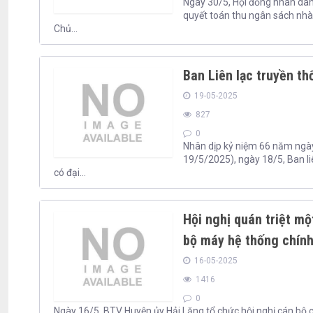
Ngày 30/5, Hội đồng nhân dân 
quyết toán thu ngân sách nh
Chủ...
Ban Liên lạc truyền t
19-05-2025
827
0
Nhân dịp kỷ niệm 66 năm ngà
19/5/2025), ngày 18/5, Ban l
có đại...
Hội nghị quán triệt m
bộ máy hệ thống chính 
16-05-2025
1416
0
Ngày 16/5, BTV Huyện ủy Hải Lăng tổ chức hội nghị cán bộ 