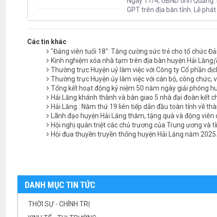
Ngày 11/4, UBND tỉnh Quảng Tr
GPT trên địa bàn tỉnh. Lễ phá
Các tin khác
"Đảng viên tuổi 18": Tăng cường sức trẻ cho tổ chức Đ
Kinh nghiệm xóa nhà tạm trên địa bàn huyện Hải Lăng
(
Thường trực Huyện uỷ làm việc với Công ty Cổ phần dịc
Thường trực Huyện ủy làm việc với cán bộ, công chức, v
Tổng kết hoạt động kỷ niệm 50 năm ngày giải phóng h
Hải Lăng khánh thành và bàn giao 5 nhà đại đoàn kết 
Hải Lăng : Năm thứ 19 liên tiếp dẫn đầu toàn tỉnh về th
Lãnh đạo huyện Hải Lăng thăm, tặng quà và động viên 
Hội nghị quán triệt các chủ trương của Trung ương và t
Hội đua thuyền truyền thống huyện Hải Lăng năm 2025
DANH MỤC TIN TỨC
THỜI SỰ - CHÍNH TRỊ