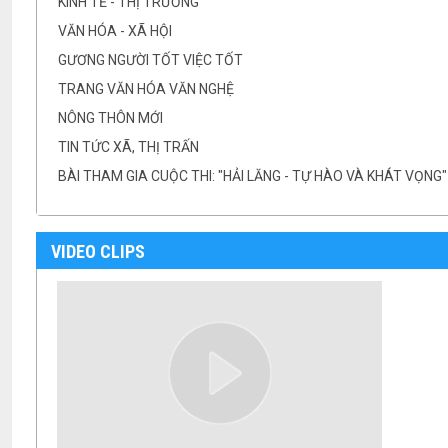
KINH TẾ - THỊ TRƯỜNG
VĂN HÓA - XÃ HỘI
GƯƠNG NGƯỜI TỐT VIỆC TỐT
TRANG VĂN HÓA VĂN NGHỆ
NÔNG THÔN MỚI
TIN TỨC XÃ, THỊ TRẤN
BÀI THAM GIA CUỘC THI: "HẢI LĂNG - TỰ HÀO VÀ KHÁT VỌNG"
VIDEO CLIPS