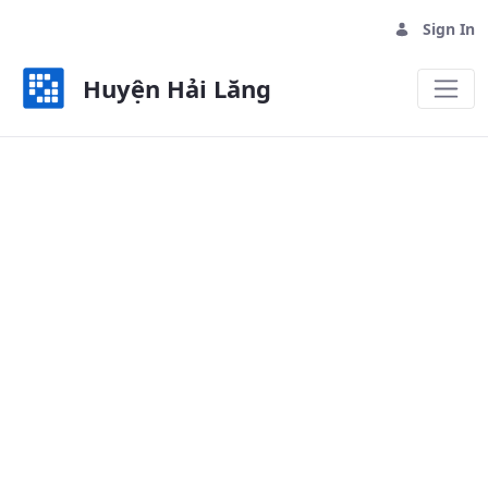
Sign In
Huyện Hải Lăng
Hệ thống văn bản - Huyện Hải Lă