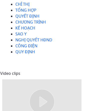
CHỈ THỊ
TỔNG HỢP
QUYẾT ĐỊNH
CHƯƠNG TRÌNH
KẾ HOẠCH
SAO Y
NGHỊ QUYẾT HĐND
CÔNG ĐIỆN
QUY ĐỊNH
Video clips