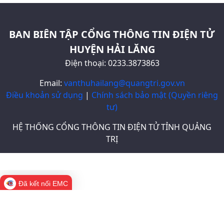
BAN BIÊN TẬP CỔNG THÔNG TIN ĐIỆN TỬ
HUYỆN HẢI LĂNG
Điện thoại: 0233.3873863
Email:
vanthuhailang@quangtri.gov.vn
Điều khoản sử dụng
|
Chính sách bảo mật (Quyền riêng
tư)
HỆ THỐNG CỔNG THÔNG TIN ĐIỆN TỬ TỈNH QUẢNG
TRỊ
Đã kết nối EMC