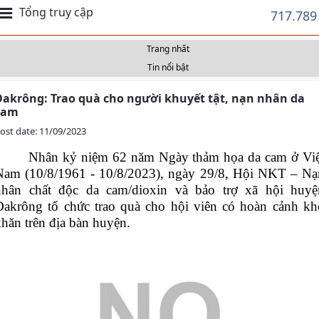
Tổng truy cập
717.789
Trang nhất
Tin nổi bật
Đakrông: Trao quà cho người khuyết tật, nạn nhân da
cam
ost date: 11/09/2023
Nhân kỷ niệm 62 năm Ngày thảm họa da cam ở Việ
Nam (10/8/1961 - 10/8/2023),
ngày 29/8,
Hội NKT – Nạ
nhân chất độc da cam/dioxin và bảo trợ xã hội huyệ
Đakrông tổ chức trao quà cho hội viên có hoàn cảnh kh
hăn trên địa bàn huyện.