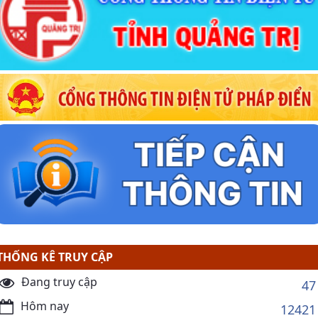
THỐNG KÊ TRUY CẬP
Đang truy cập
47
Hôm nay
12421