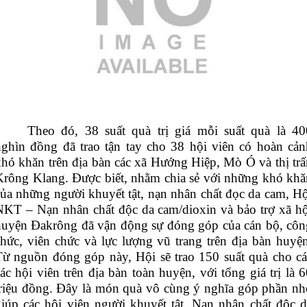
Theo đó, 38 suất quà trị giá mỗi suất quà là 40
nghìn đồng đã trao tận tay cho 38 hội viên có hoàn cản
khó khăn trên địa bàn các xã Hướng Hiệp, Mò Ó và thị trấ
Krông Klang. Được biết, nhằm chia sẻ với những khó khă
của những người khuyết tật, nạn nhân chất đọc da cam, Hộ
NKT – Nạn nhân chất độc da cam/dioxin và bảo trợ xã hộ
huyện Đakrông đã vận động sự đóng góp của cán bộ, côn
chức, viên chức và lực lượng vũ trang trên địa bàn huyện
Từ nguồn đóng góp này, Hội sẽ trao 150 suất quà cho cá
ác hội viên trên địa bàn toàn huyện, với tổng giá trị là 
triệu đồng. Đây là món quà vô cùng ý nghĩa góp phần nh
giúp các hội viên người khuyết tật, Nạn nhân chất độc d