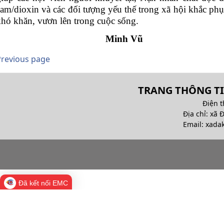
am/dioxin và các đối tượng yếu thế trong xã hội khắc phụ
khó khăn, vươn lên trong cuộc sống.
Minh Vũ
Previous page
TRANG THÔNG TI
Điện t
Địa chỉ: xã 
Email:
xada
Đã kết nối EMC