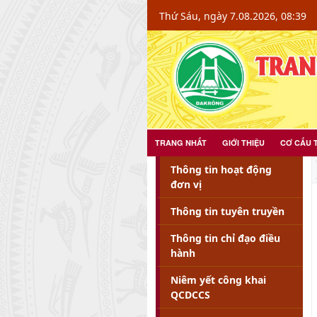
Chi tiết tin - Xã Đakrông - Đakrông
Thứ Sáu, ngày 7.08.2026, 08:39
TRANG NHẤT
GIỚI THIỆU
CƠ CẤU 
Thông tin hoạt động
đơn vị
Thông tin tuyên truyền
Thông tin chỉ đạo điều
hành
Niêm yết công khai
QCDCCS