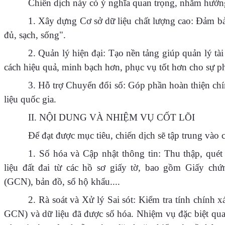
Chiến dịch này có ý nghĩa quan trọng, nhằm hướng
1. Xây dựng Cơ sở dữ liệu chất lượng cao: Đảm bảo
đủ, sạch, sống".
2. Quản lý hiện đại: Tạo nền tảng giúp quản lý tà
cách hiệu quả, minh bạch hơn, phục vụ tốt hơn cho sự phát
3. Hỗ trợ Chuyển đổi số: Góp phần hoàn thiện chí
liệu quốc gia.
II. NỘI DUNG VÀ NHIỆM VỤ CỐT LÕI
Để đạt được mục tiêu, chiến dịch sẽ tập trung vào 
1. Số hóa và Cập nhật thông tin: Thu thập, quét
liệu đất đai từ các hồ sơ giấy tờ, bao gồm Giấy ch
(GCN), bản đồ, sổ hộ khẩu....
2. Rà soát và Xử lý Sai sót: Kiểm tra tính chính 
GCN) và dữ liệu đã được số hóa. Nhiệm vụ đặc biệt quan