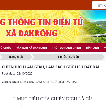
TỔ CHỨC
VĂN BẢN XÃ BAN HÀNH
THỦ TỤC HÀNH CHÍNH
HÌNH ẢNH
V
Trang nhất
Tin tức - Sự kiện
CHIẾN DỊCH LÀM GIÀU, LÀM SẠCH GIỮ LIỆU ĐẤT ĐAI
Post date: 22/10/2025
CHIẾN DỊCH LÀM GIÀU, LÀM SẠCH GIỮ LIỆU ĐẤT ĐAI
I. MỤC TIÊU CỦA CHIẾN DỊCH LÀ GÌ?