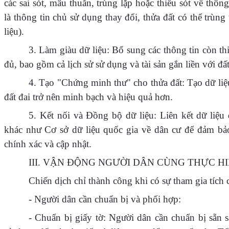
các sai sót, mâu thuẫn, trùng lặp hoặc thiếu sót về thôn
là thông tin chủ sử dụng thay đổi, thửa đất có thể trùn
liệu).
3. Làm giàu dữ liệu: Bổ sung các thông tin còn th
đủ, bao gồm cả lịch sử sử dụng và tài sản gắn liền với đất
4. Tạo "Chứng minh thư" cho thửa đất: Tạo dữ liệu
đất đai trở nên minh bạch và hiệu quả hơn.
5. Kết nối và Đồng bộ dữ liệu: Liên kết dữ liệu đ
khác như Cơ sở dữ liệu quốc gia về dân cư để đảm bả
chính xác và cập nhật.
III. VẬN ĐỘNG NGƯỜI DÂN CÙNG THỰC HI
Chiến dịch chỉ thành công khi có sự tham gia tích 
- Người dân cần chuẩn bị và phối hợp:
- Chuẩn bị giấy tờ: Người dân cần chuẩn bị sẵn