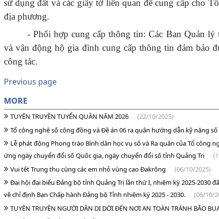
sử dụng đất và các giấy tờ liên quan để cung cấp cho Tổ 
địa phương.
- Phối hợp cung cấp thông tin: Các Ban Quản lý t
và vận động hộ gia đình cung cấp thông tin đảm bảo đ
công tác.
Previous page
MORE
TUYÊN TRUYỀN TUYỂN QUÂN NĂM 2026
(22/10/2025)
Tổ công nghệ số cộng đồng và Đề án 06 ra quân hướng dẫn kỹ năng số
Lễ phát động Phong trào Bình dân học vụ số và Ra quân của Tổ công 
ứng ngày chuyển đổi số Quốc gia, ngày chuyển đổi số tỉnh Quảng Trị
(
Vui tết Trung thu cùng các em nhỏ vùng cao Đakrông
(06/10/2025)
Đại hội đại biểu Đảng bộ tỉnh Quảng Trị lần thứ I, nhiệm kỳ 2025-2030 đ
về chỉ định Ban Chấp hành Đảng bộ Tỉnh nhiệm kỳ 2025 - 2030.
(06/10/2
TUYÊN TRUYỀN NGƯỜI DÂN DI DỜI ĐẾN NƠI AN TOÀN TRÁNH BÃO BU