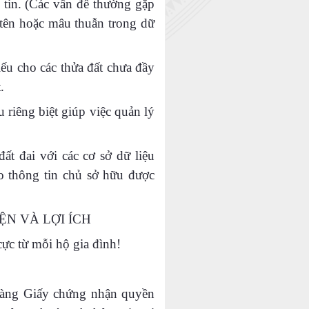
g tin. (Các vấn đề thường gặp
g tên hoặc mâu thuẫn trong dữ
iếu cho các thửa đất chưa đầy
.
 riêng biệt giúp việc quản lý
ất đai với các cơ sở dữ liệu
o thông tin chủ sở hữu được
ỆN VÀ LỢI ÍCH
cực từ mỗi hộ gia đình!
 sàng Giấy chứng nhận quyền