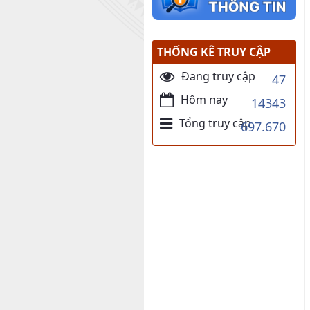
THỐNG KÊ TRUY CẬP
Đang truy cập
47
Hôm nay
14343
Tổng truy cập
697.670