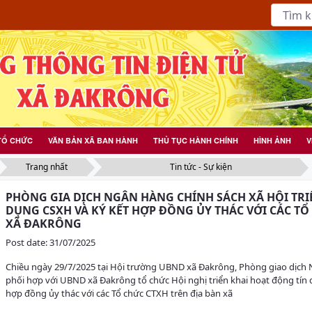
TỔ CHỨC
VĂN BẢN XÃ BAN HÀNH
THỦ TỤC HÀNH CHÍNH
HÌNH ẢNH
V
Trang nhất
Tin tức - Sự kiện
PHÒNG GIA DỊCH NGÂN HÀNG CHÍNH SÁCH XÃ HỘI TRI
DỤNG CSXH VÀ KÝ KẾT HỢP ĐỒNG ỦY THÁC VỚI CÁC TỔ
XÃ ĐAKRÔNG
Post date: 31/07/2025
Chiều ngày 29/7/2025 tại Hội trường UBND xã Đakrông, Phòng giao dịch 
phối hợp với UBND xã Đakrông tổ chức Hội nghị triển khai hoạt động tín d
hợp đồng ủy thác với các Tổ chức CTXH trên địa bàn xã