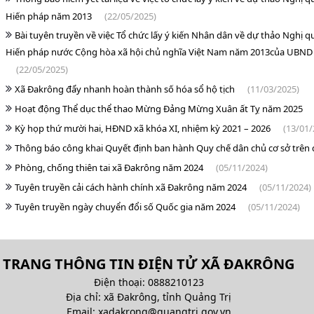
Hiến pháp năm 2013
(22/05/2025)
Bài tuyên truyền về việc Tổ chức lấy ý kiến Nhân dân về dự thảo Nghị q
Hiến pháp nước Cộng hòa xã hội chủ nghĩa Việt Nam năm 2013của UBND
(22/05/2025)
Xã Đakrông đẩy nhanh hoàn thành số hóa sổ hộ tịch
(11/03/2025)
Hoạt động Thể dục thể thao Mừng Đảng Mừng Xuân ất Tỵ năm 2025
Kỳ họp thứ mười hai, HĐND xã khóa XI, nhiệm kỳ 2021 – 2026
(13/01/
Thông báo công khai Quyết định ban hành Quy chế dân chủ cơ sở trên
Phòng, chống thiên tai xã Đakrông năm 2024
(05/11/2024)
Tuyên truyền cải cách hành chính xã Đakrông năm 2024
(05/11/2024)
Tuyên truyền ngày chuyển đổi số Quốc gia năm 2024
(05/11/2024)
TRANG THÔNG TIN ĐIỆN TỬ XÃ ĐAKRÔNG
Điện thoại: 0888210123
Địa chỉ: xã Đakrông, tỉnh Quảng Trị
Email:
xadakrong@quangtri.gov.vn