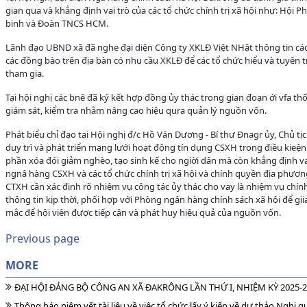
gian qua và khẳng định vai trò của các tổ chức chính trị xã hội như: Hội 
binh và Đoàn TNCS HCM.
Lãnh đạo UBND xã đã nghe đại diện Công ty XKLĐ Việt NHật thông tin các 
các đồng bào trên địa bàn có nhu cầu XKLĐ để các tổ chức hiểu và tuyên 
tham gia.
Tại hội nghị các bnê đã ký kết hợp đồng ủy thác trong gian đoạn ới vfa t
giám sát, kiểm tra nhằm nâng cao hiệu qura quản lý nguồn vốn.
Phát biểu chỉ đạo tại Hội nghị đ/c Hồ Văn Dương - Bí thư Đnagr ủy, Chủ t
duy trì và phát triển mạng lưới hoạt động tín dụng CSXH trong điều kieệ
phần xóa đói giảm nghèo, tạo sinh kế cho ngiời dân mà còn khẳng định vai
ngnâ hàng CSXH và các tổ chức chính trị xã hội và chính quyền địa phương
CTXH cần xác định rõ nhiệm vụ công tác ủy thác cho vay là nhiệm vụ chính 
thông tin kịp thời, phối hợp với Phòng ngân hàng chính sách xã hội để g
mắc để hội viên được tiếp cận và phát huy hiệu quả của nguồn vốn.
Previous page
MORE
ĐẠI HỘI ĐẢNG BỘ CÔNG AN XÃ ĐAKRÔNG LẦN THỨ I, NHIỆM KỲ 2025-
Thông báo niêm yết tài liệu về việc tổ chức lấy ý kiến về dự thảo Nghị 