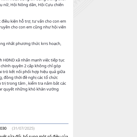
Phụ nữ, Hội Nông dân, Hội Cựu chiến
điều kiện hỗ trợ, tư vấn cho con em
truyền cho con em cũng như hội viên
hống nhất phương thức krrs hoạch,
ịch HĐND xã nhấn mạnh việc tiếp tục
n chính quyên 2 cấp không chỉ góp
 trò kết nối phối hợp hiệu quả giữa
, đồng thời đề nghị các tổ chức
trị trong tâm , kiểm tra nắm bắt các
iiar quyết những khó khăn vướng
2030
(31/07/2025)
quyết sửa đổi, bổ sung một số điều của