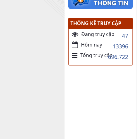
THỐNG KÊ TRUY CẬP
Đang truy cập
47
Hôm nay
13396
Tổng truy cập
696.722