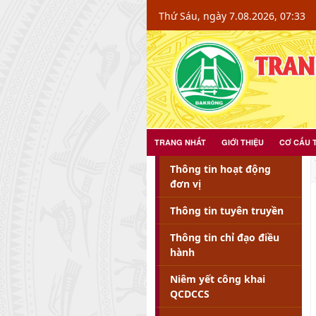
Chi tiết tin - Xã Đakrông - Đakrông
Thứ Sáu, ngày 7.08.2026, 07:33
TRANG NHẤT
GIỚI THIỆU
CƠ CẤU 
Thông tin hoạt động
đơn vị
Thông tin tuyên truyền
Thông tin chỉ đạo điều
hành
Niêm yết công khai
QCDCCS