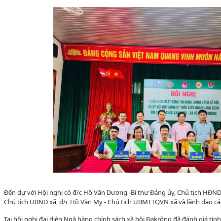
Đến dự với Hội nghị có đ/c Hồ Văn Dương -Bí thư Đảng ủy, Chủ tịch HĐND 
Chủ tịch UBND xã, đ/c Hồ Văn My - Chủ tịch UBMTTQVN xã và lãnh đạo các 
Tại hội nghị đại diện Ngâ hàng chính sách xã hội Đakrông đã đánh giá tìn