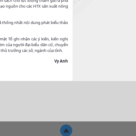
h sách cho lực lượng tham gia rà phá
 tạo nguồn cho các HTX sản xuất nông
đã thống nhất nội dung phát biểu thảo
ặt Tổ ghi nhận các ý kiến, kiến nghị
hiệm của người đại biểu dân cử, chuyển
 thủ trưởng các sở, ngành của tỉnh.
Vy Anh