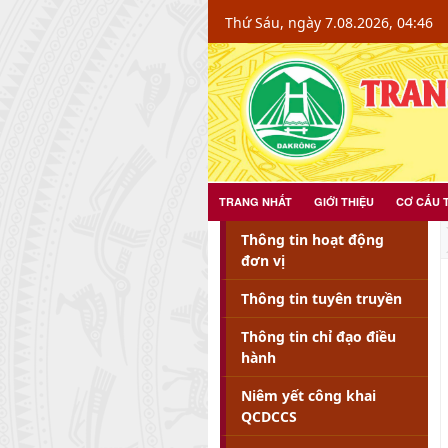
Chi tiết tin - Xã Đakrông - Đakrông
Thứ Sáu, ngày 7.08.2026, 04:46
TRANG NHẤT
GIỚI THIỆU
CƠ CẤU 
Thông tin hoạt động
đơn vị
Thông tin tuyên truyền
Thông tin chỉ đạo điều
hành
Niêm yết công khai
QCDCCS