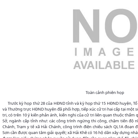
Toàn cảnh phiên họp
Trước kỳ họp thứ 28 của HĐND tỉnh và kỳ họp thứ 15 HĐND huyện, Tổ 
và Thường trực HĐND huyện đã phối hợp, tiếp xúc cử tri hai cấp tại một s
tri, có trên 10 ý kiến phản ánh, kiến nghị của cử tri liên quan thuộc thẩm
Sở, ngành cấp tỉnh như: các công trình ngừng thi công, chậm tiến độ
Chánh, Trạm y tế xã Hải Chánh, công trình điện chiếu sách QL1A đoạn đ
Sơn cần được quan tâm giải quyết; xã Hải Khê có 16 hộ dân xây dựng nhà