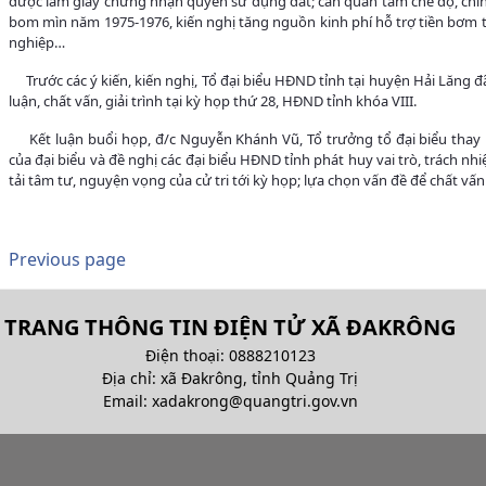
được làm giấy chứng nhận quyền sử dụng đất; cần quan tâm chế độ, chín
bom mìn năm 1975-1976, kiến nghị tăng nguồn kinh phí hỗ trợ tiền bơm
nghiệp…
Trước các ý kiến, kiến nghị, Tổ đại biểu HĐND tỉnh tại huyện Hải Lăng 
luận, chất vấn, giải trình tại kỳ họp thứ 28, HĐND tỉnh khóa VIII.
Kết luận buổi họp, đ/c Nguyễn Khánh Vũ, Tổ trưởng tổ đại biểu thay m
của đại biểu và đề nghị các đại biểu HĐND tỉnh phát huy vai trò, trách n
tải tâm tư, nguyện vọng của cử tri tới kỳ họp; lựa chọn vấn đề để chất vấn
Previous page
TRANG THÔNG TIN ĐIỆN TỬ XÃ ĐAKRÔNG
Điện thoại: 0888210123
Địa chỉ: xã Đakrông, tỉnh Quảng Trị
Email:
xadakrong@quangtri.gov.vn