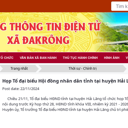
TỔ CHỨC
VĂN BẢN XÃ BAN HÀNH
THỦ TỤC HÀNH CHÍNH
HÌNH ẢNH
V
Trang nhất
Thời sự - Chính trị
Họp Tổ đại biểu Hội đồng nhân dân tỉnh tại huyện Hải
Post date: 22/11/2024
Chiều 21/11, Tổ đại biểu HĐND tỉnh tại huyện Hải Lăng tổ chức họp Tổ nh
nội dung trước Kỳ họp thứ 28, HĐND tỉnh khóa VIII, nhiệm kỳ 2021 
Huyện ủy, Tổ trưởng Tổ đại biểu HĐND tỉnh tại huyện Hải Lăng chủ trì phi