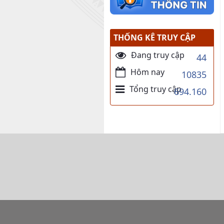
THỐNG KÊ TRUY CẬP
Đang truy cập
44
Hôm nay
10835
Tổng truy cập
694.160