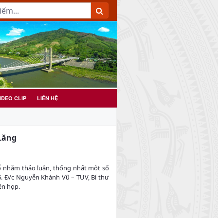
IDEO CLIP
LIÊN HỆ
 Lăng
ằm thảo luận, thống nhất một số
- 2026. Đ/c Nguyễn Khánh Vũ – TUV, Bí thư
ên họp.